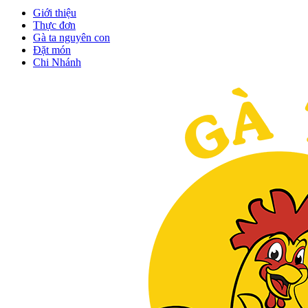
Giới thiệu
Thực đơn
Gà ta nguyên con
Đặt món
Chi Nhánh