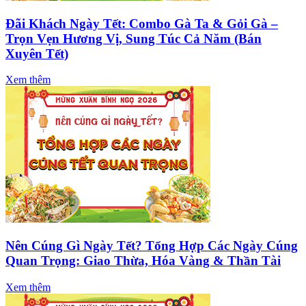
Đãi Khách Ngày Tết: Combo Gà Ta & Gỏi Gà –
Trọn Vẹn Hương Vị, Sung Túc Cả Năm (Bán
Xuyên Tết)
Xem thêm
Nên Cúng Gì Ngày Tết? Tổng Hợp Các Ngày Cúng
Quan Trọng: Giao Thừa, Hóa Vàng & Thần Tài
Xem thêm