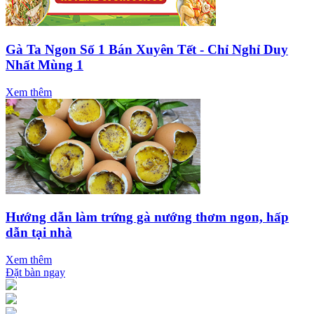
Gà Ta Ngon Số 1 Bán Xuyên Tết - Chỉ Nghỉ Duy
Nhất Mùng 1
Xem thêm
Hướng dẫn làm trứng gà nướng thơm ngon, hấp
dẫn tại nhà
Xem thêm
Đặt bàn ngay