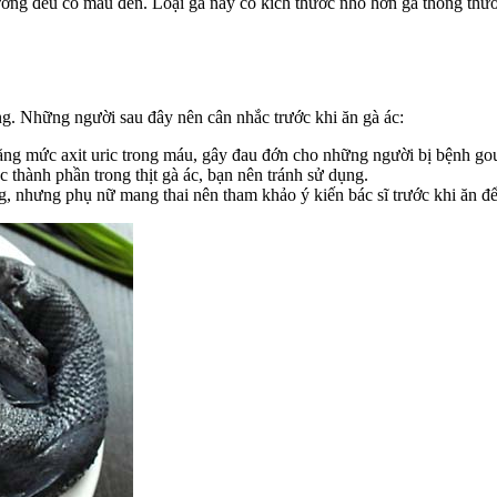
 xương đều có màu đen. Loại gà này có kích thước nhỏ hơn gà thông thườ
ng. Những người sau đây nên cân nhắc trước khi ăn gà ác:
tăng mức axit uric trong máu, gây đau đớn cho những người bị bệnh gou
c thành phần trong thịt gà ác, bạn nên tránh sử dụng.
g, nhưng phụ nữ mang thai nên tham khảo ý kiến bác sĩ trước khi ăn đ