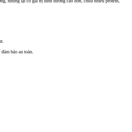
ng, nhưng lại có giá trị dinh dưỡng cao hơn, chứa nhiều protein,
t.
ể đảm bảo an toàn.