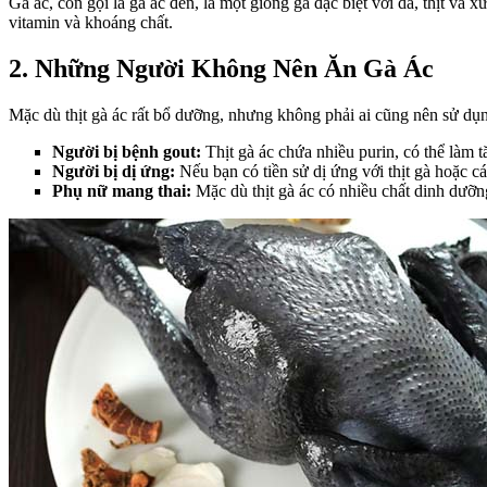
Gà ác, còn gọi là gà ác đen, là một giống gà đặc biệt với da, thịt và
vitamin và khoáng chất.
2. Những Người Không Nên Ăn Gà Ác
Mặc dù thịt gà ác rất bổ dưỡng, nhưng không phải ai cũng nên sử dụ
Người bị bệnh gout:
Thịt gà ác chứa nhiều purin, có thể làm 
Người bị dị ứng:
Nếu bạn có tiền sử dị ứng với thịt gà hoặc cá
Phụ nữ mang thai:
Mặc dù thịt gà ác có nhiều chất dinh dưỡn