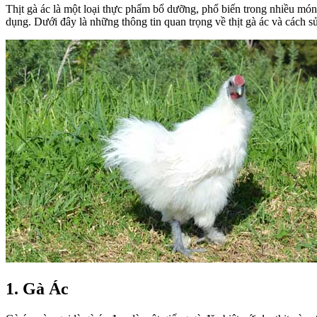
Thịt gà ác là một loại thực phẩm bổ dưỡng, phổ biến trong nhiều mó
dụng. Dưới đây là những thông tin quan trọng về thịt gà ác và cách s
1. Gà Ác