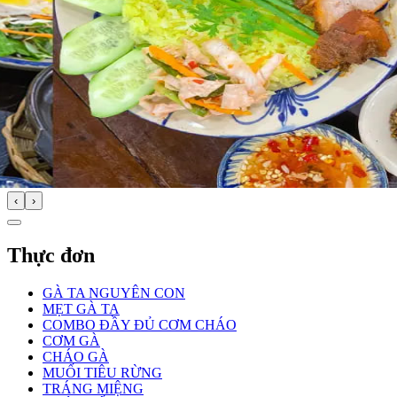
‹
›
Thực đơn
GÀ TA NGUYÊN CON
MẸT GÀ TA
COMBO ĐẦY ĐỦ CƠM CHÁO
CƠM GÀ
CHÁO GÀ
MUỐI TIÊU RỪNG
TRÁNG MIỆNG