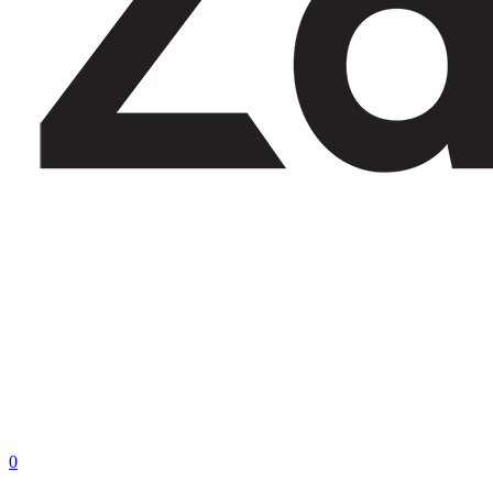
0
MÓN ĐÃ CHỌN