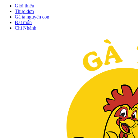
Giới thiệu
Thực đơn
Gà ta nguyên con
Đặt món
Chi Nhánh