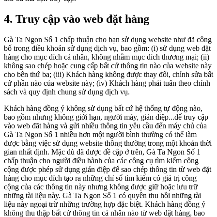
4. Truy cập vào web đặt hàng
Gà Ta Ngon Số 1 chấp thuận cho bạn sử dụng website như đã công
bố trong điều khoản sử dụng dịch vụ, bao gồm: (i) sử dụng web đặt
hàng cho mục đích cá nhân, không nhằm mục đích thương mại; (ii)
không sao chép hoặc cung cấp bất cứ thông tin nào của website này
cho bên thứ ba; (iii) Khách hàng không được thay đổi, chỉnh sửa bất
cứ phần nào của website này; (iv) Khách hàng phải tuân theo chính
sách và quy định chung sử dụng dịch vụ.
Khách hàng đồng ý không sử dụng bất cứ hệ thống tự động nào,
bao gồm nhưng không giới hạn, người máy, gián điệp...để truy cập
vào web đăt hàng và gửi nhiều thông tin yêu cầu đến máy chủ của
Gà Ta Ngon Số 1 nhiều hơn một người bình thường có thể làm
được bằng việc sử dụng website thông thường trong một khoản thời
gian nhất định. Mặc dù đã được đề cập ở trên, Gà Ta Ngon Số 1
chấp thuận cho người điều hành của các công cụ tìm kiếm công
cộng được phép sử dụng gián điệp để sao chép thông tin từ web đặt
hàng cho mục đích tạo ra những chỉ số tìm kiếm có giá trị công
cộng của các thông tin này nhưng không được giữ hoặc lưu trữ
những tài liệu này. Gà Ta Ngon Số 1 có quyền thu hồi những tài
liệu này ngoại trừ những trường hợp đặc biệt. Khách hàng đồng ý
không thu thập bất cứ thông tin cá nhân nào từ web đặt hàng, bao