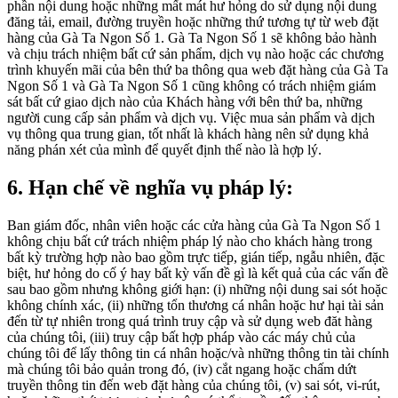
phần nội dung hoặc những mất mát hư hỏng do sử dụng nội dung
đăng tải, email, đường truyền hoặc những thứ tương tự từ web đặt
hàng của Gà Ta Ngon Số 1. Gà Ta Ngon Số 1 sẽ không bảo hành
và chịu trách nhiệm bất cứ sản phẩm, dịch vụ nào hoặc các chương
trình khuyến mãi của bên thứ ba thông qua web đặt hàng của Gà Ta
Ngon Số 1 và Gà Ta Ngon Số 1 cũng không có trách nhiệm giám
sát bất cứ giao dịch nào của Khách hàng với bên thứ ba, những
người cung cấp sản phẩm và dịch vụ. Việc mua sản phẩm và dịch
vụ thông qua trung gian, tốt nhất là khách hàng nên sử dụng khả
năng phán xét của mình để quyết định thế nào là hợp lý.
6. Hạn chế về nghĩa vụ pháp lý:
Ban giám đốc, nhân viên hoặc các cửa hàng của Gà Ta Ngon Số 1
không chịu bất cứ trách nhiệm pháp lý nào cho khách hàng trong
bất kỳ trường hợp nào bao gồm trực tiếp, gián tiếp, ngẫu nhiên, đặc
biệt, hư hỏng do cố ý hay bất kỳ vấn đề gì là kết quả của các vấn đề
sau bao gồm nhưng không giới hạn: (i) những nội dung sai sót hoặc
không chính xác, (ii) những tổn thương cá nhân hoặc hư hại tài sản
đến từ tự nhiên trong quá trình truy cập và sử dụng web đăt hàng
của chúng tôi, (iii) truy cập bất hợp pháp vào các máy chủ của
chúng tôi để lấy thông tin cá nhân hoặc/và những thông tin tài chính
mà chúng tôi bảo quản trong đó, (iv) cắt ngang hoặc chấm dứt
truyền thông tin đến web đặt hàng của chúng tôi, (v) sai sót, vi-rút,