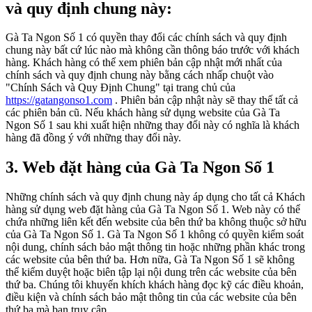
và quy định chung này:
Gà Ta Ngon Số 1 có quyền thay đổi các chính sách và quy định
chung này bất cứ lúc nào mà không cần thông báo trước với khách
hàng. Khách hàng có thể xem phiên bản cập nhật mới nhất của
chính sách và quy định chung này bằng cách nhấp chuột vào
"Chính Sách và Quy Định Chung" tại trang chủ của
https://gatangonso1.com
. Phiên bản cập nhật này sẽ thay thế tất cả
các phiên bản cũ. Nếu khách hàng sử dụng website của Gà Ta
Ngon Số 1 sau khi xuất hiện những thay đổi này có nghĩa là khách
hàng đã đồng ý với những thay đổi này.
3. Web đặt hàng của Gà Ta Ngon Số 1
Những chính sách và quy định chung này áp dụng cho tất cả Khách
hàng sử dụng web đặt hàng của Gà Ta Ngon Số 1. Web này có thể
chứa những liên kết đến website của bên thứ ba không thuộc sở hữu
của Gà Ta Ngon Số 1. Gà Ta Ngon Số 1 không có quyền kiểm soát
nội dung, chính sách bảo mật thông tin hoặc những phần khác trong
các website của bên thứ ba. Hơn nữa, Gà Ta Ngon Số 1 sẽ không
thể kiểm duyệt hoặc biên tập lại nội dung trên các website của bên
thứ ba. Chúng tôi khuyến khích khách hàng đọc kỹ các điều khoản,
điều kiện và chính sách bảo mật thông tin của các website của bên
thứ ba mà bạn truy cập.