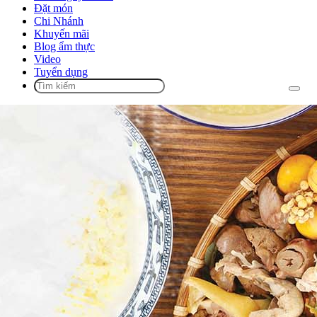
Đặt món
Chi Nhánh
Khuyến mãi
Blog ẩm thực
Video
Tuyển dụng