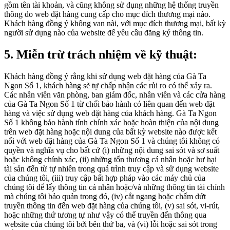
gồm tên tài khoản, và cũng không sử dụng những hệ thống truyền
thông do web đặt hàng cung cấp cho mục đích thương mại nào.
Khách hàng đồng ý không van nài, với mục đích thương mại, bất kỳ
người sử dụng nào của website để yêu cầu đăng ký thông tin.
5. Miễn trừ trách nhiệm về kỹ thuật:
Khách hàng đồng ý rằng khi sử dụng web đặt hàng của Gà Ta
Ngon Số 1, khách hàng sẽ tự chấp nhận các rủi ro có thể xảy ra.
Các nhân viên văn phòng, ban giám đốc, nhân viên và các cửa hàng
của Gà Ta Ngon Số 1 từ chối bảo hành có liên quan đến web đặt
hàng và việc sử dụng web đặt hàng của khách hàng. Gà Ta Ngon
Số 1 không bảo hành tính chính xác hoặc hoàn thiện của nội dung
trên web đặt hàng hoặc nội dung của bất kỳ website nào được kết
nối với web đặt hàng của Gà Ta Ngon Số 1 và chúng tôi không có
quyền và nghĩa vụ cho bất cứ (i) những nội dung sai sót và sơ suất
hoặc không chính xác, (ii) những tổn thương cá nhân hoặc hư hại
tài sản đến từ tự nhiên trong quá trình truy cập và sử dụng website
của chúng tôi, (iii) truy cập bất hợp pháp vào các máy chủ của
chúng tôi để lấy thông tin cá nhân hoặc/và những thông tin tài chính
mà chúng tôi bảo quản trong đó, (iv) cắt ngang hoặc chấm dứt
truyền thông tin đến web đặt hàng của chúng tôi, (v) sai sót, vi-rút,
hoặc những thứ tương tự như vậy có thể truyền đến thông qua
website của chúng tôi bởi bên thứ ba, và (vi) lỗi hoặc sai sót trong