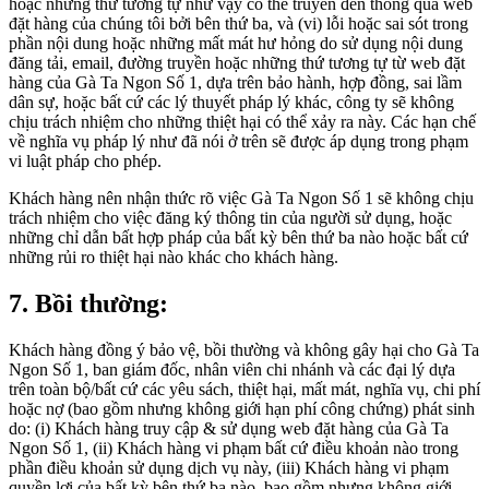
hoặc những thứ tương tự như vậy có thể truyền đến thông qua web
đặt hàng của chúng tôi bởi bên thứ ba, và (vi) lỗi hoặc sai sót trong
phần nội dung hoặc những mất mát hư hỏng do sử dụng nội dung
đăng tải, email, đường truyền hoặc những thứ tương tự từ web đặt
hàng của Gà Ta Ngon Số 1, dựa trên bảo hành, hợp đồng, sai lầm
dân sự, hoặc bất cứ các lý thuyết pháp lý khác, công ty sẽ không
chịu trách nhiệm cho những thiệt hại có thể xảy ra này. Các hạn chế
về nghĩa vụ pháp lý như đã nói ở trên sẽ được áp dụng trong phạm
vi luật pháp cho phép.
Khách hàng nên nhận thức rõ việc Gà Ta Ngon Số 1 sẽ không chịu
trách nhiệm cho việc đăng ký thông tin của người sử dụng, hoặc
những chỉ dẫn bất hợp pháp của bất kỳ bên thứ ba nào hoặc bất cứ
những rủi ro thiệt hại nào khác cho khách hàng.
7. Bồi thường:
Khách hàng đồng ý bảo vệ, bồi thường và không gây hại cho Gà Ta
Ngon Số 1, ban giám đốc, nhân viên chi nhánh và các đại lý dựa
trên toàn bộ/bất cứ các yêu sách, thiệt hại, mất mát, nghĩa vụ, chi phí
hoặc nợ (bao gồm nhưng không giới hạn phí công chứng) phát sinh
do: (i) Khách hàng truy cập & sử dụng web đặt hàng của Gà Ta
Ngon Số 1, (ii) Khách hàng vi phạm bất cứ điều khoản nào trong
phần điều khoản sử dụng dịch vụ này, (iii) Khách hàng vi phạm
quyền lợi của bất kỳ bên thứ ba nào, bao gồm nhưng không giới