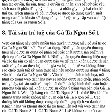
hạn tác quyền, tài sản, hoặc là quyền cá nhân, (iv) bất cứ các yêu
sách nào từ phần đăng ký thông tin cá nhân gây thiệt hại cho bên
thứ ba. Trách nhiệm về bồi thường sẽ được áp dụng xuyên suốt
trong các điều khoản sử dụng cũng như việc truy cập vào web đặt
hàng của Gà Ta Ngon Số 1.
8. Tài sản trí tuệ của Gà Ta Ngon Số 1
Web đặt hàng này chứa nhiều bản quyền thương hiệu có giá trị do
Gà Ta Ngon Số 1 sở hữu và sử dụng. Những bản quyền thương
hiệu này được sử dụng để phân biệt các chất lượng sản phẩm và
dịch vụ của Gà Ta Ngon Số 1. Những bản quyền thương hiệu này
và các tài sản có liên quan được bảo vệ để tránh không được tái sản
xuất và giả mạo theo luật quốc gia và luật quốc tế và không được
sao chép dưới bất kỳ hình thức nào nếu không được sự đồng ý bằng
văn bản của Gà Ta Ngon Số 1. Văn bản, hình ảnh minh họa, mã
html có trong web đặt hàng này sẽ không được sao chép, phân phối,
trưng bày, tái sản xuất và truyền tải dưới bất kỳ hình thức nào hoặc
phương tiện nào mà không được sự đồng ý bằng văn bản của Gà Ta
Ngon Số 1. Web đặt hàng của Gà Ta Ngon Số 1 có thể liên kết đến
những trang khác không liên quan đến Gà Ta Ngon Số 1. Các
đường kết nối không được cung cấp dưới dạng dịch vụ dành cho
Khách hàng và không được tài trợ hoặc liên kết với web đặt hàng
của Gà Ta Ngon Số 1. Gà Ta Ngon Số 1 sẽ không xem xét các