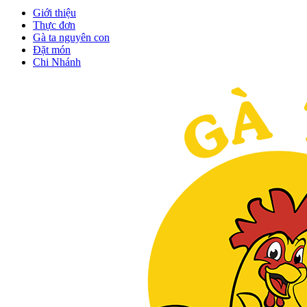
Giới thiệu
Thực đơn
Gà ta nguyên con
Đặt món
Chi Nhánh