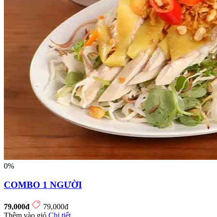
0%
COMBO 1 NGƯỜI
79,000đ
79,000đ
Thêm vào giỏ
Chi tiết