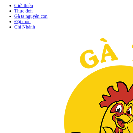
Giới thiệu
Thực đơn
Gà ta nguyên con
Đặt món
Chi Nhánh