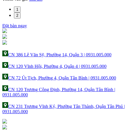
1
2
Đặt bàn ngay
CN 386 Lê Văn Sỹ, Phường 14, Quận 3 | 0931.005.000
CN 120 Vĩnh Hội, Phường 4, Quận 4 | 0931.005.000
CN 72 Út Tịch, Phường 4, Quận Tân Bình | 0931.005.000
CN 120 Trương Công Định, Phường 14, Quận Tân Bình |
0931.005.000
CN 231 Trương Vĩnh Ký, Phường Tân Thành, Quận Tân Phú |
0931.005.000