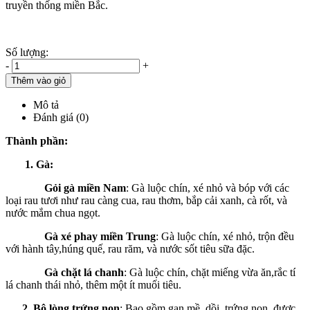
truyền thống miền Bắc.
Số lượng:
-
+
Thêm vào giỏ
Mô tả
Đánh giá (0)
Thành phần:
1. Gà:
Gỏi gà miền Nam
: Gà luộc chín, xé nhỏ và bóp với các
loại rau tươi như rau càng cua, rau thơm, bắp cải xanh, cà rốt, và
nước mắm chua ngọt.
Gà xé phay miền Trung
: Gà luộc chín, xé nhỏ, trộn đều
với hành tây,húng quế, rau răm, và nước sốt tiêu sữa đặc.
Gà chặt lá chanh
: Gà luộc chín, chặt miếng vừa ăn,rắc tí
lá chanh thái nhỏ, thêm một ít muối tiêu.
2. Bộ lòng trứng non
: Bao gồm gan mề, dồi, trứng non, được