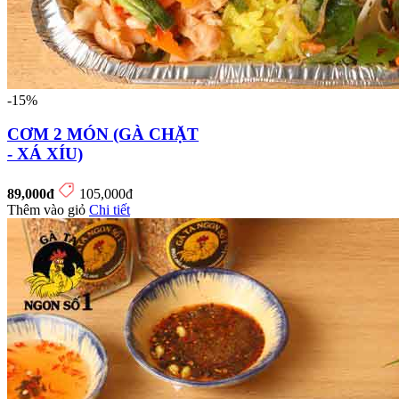
-15%
CƠM 2 MÓN (GÀ CHẶT
- XÁ XÍU)
89,000đ
105,000đ
Thêm vào giỏ
Chi tiết