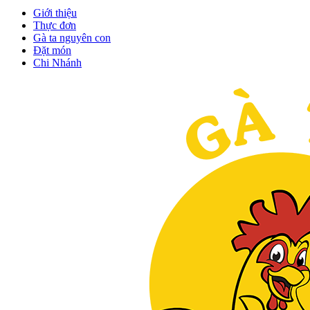
Giới thiệu
Thực đơn
Gà ta nguyên con
Đặt món
Chi Nhánh