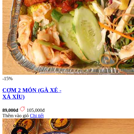
-15%
CƠM 2 MÓN (GÀ XÉ -
XÁ XÍU)
89,000đ
105,000đ
Thêm vào giỏ
Chi tiết