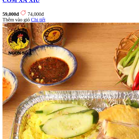
CƠM XÁ XÍU
59,000đ
74,000đ
Thêm vào giỏ
Chi tiết