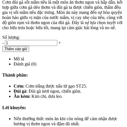
Cơm đùi gà sốt mắm tiêu là một món ăn thơm ngon và hấp dẫn, kết
hợp giữa cơm gà dẻo thơm và đùi gà ta được chiên giòn, thấm đều
gia vị sốt mắm tiêu đặc trưng. Món ăn này mang đến sự hòa quyện
hoàn hảo giữa vị mặn của nước mắm, vị cay nhẹ của tiêu, cùng với
độ giòn rụm và thơm ngon của đùi gà. Đây là sự lựa chọn tuyệt vời
cho bữa trưa hoặc bữa tối, mang lại cảm giác hài lòng và no nê.
Số lượng:
-
+
Thêm vào giỏ
Mô tả
Đánh giá (0)
Thành phần:
Cơm
: Cơm trắng được nấu từ gạo ST25.
Đùi gà
: Đùi gà tươi ngon, chiên giòn.
Ăn kèm:
Kim chi, dưa leo.
Lời khuyên:
Nên thưởng thức món ăn khi còn nóng để cảm nhận được
hương vị thơm ngon và đậm đà nhất.