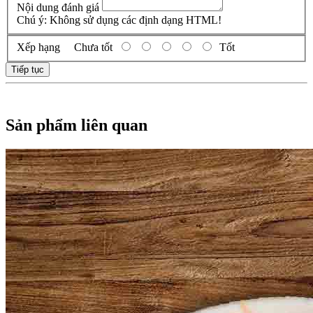
Nội dung đánh giá
Chú ý:
Không sử dụng các định dạng HTML!
Xếp hạng
Chưa tốt
Tốt
Tiếp tục
Sản phẩm liên quan