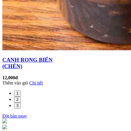
CANH RONG BIỂN
(CHÉN)
12,000đ
Thêm vào giỏ
Chi tiết
1
2
3
Đặt bàn ngay