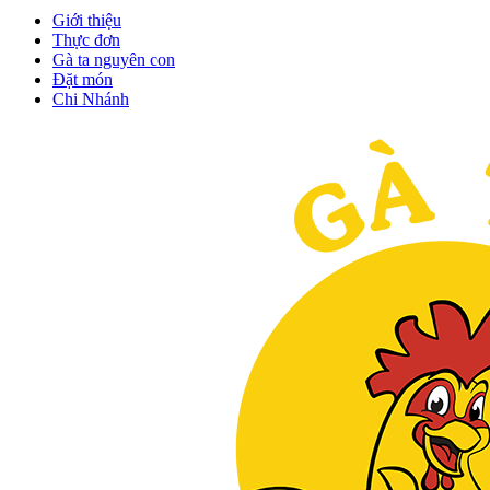
Giới thiệu
Thực đơn
Gà ta nguyên con
Đặt món
Chi Nhánh