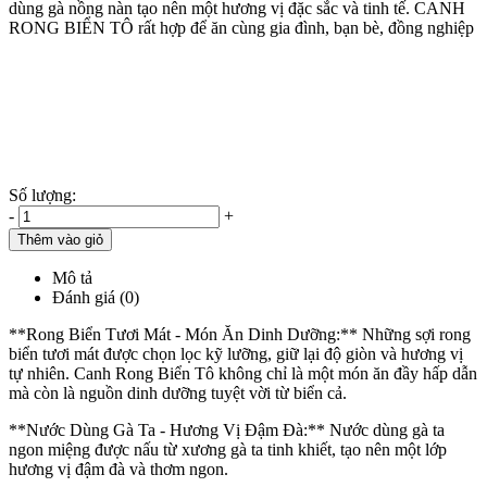
dùng gà nồng nàn tạo nên một hương vị đặc sắc và tinh tế. CANH
RONG BIỂN TÔ rất hợp để ăn cùng gia đình, bạn bè, đồng nghiệp
Số lượng:
-
+
Thêm vào giỏ
Mô tả
Đánh giá (0)
**Rong Biển Tươi Mát - Món Ăn Dinh Dưỡng:** Những sợi rong
biển tươi mát được chọn lọc kỹ lưỡng, giữ lại độ giòn và hương vị
tự nhiên. Canh Rong Biển Tô không chỉ là một món ăn đầy hấp dẫn
mà còn là nguồn dinh dưỡng tuyệt vời từ biển cả.
**Nước Dùng Gà Ta - Hương Vị Đậm Đà:** Nước dùng gà ta
ngon miệng được nấu từ xương gà ta tinh khiết, tạo nên một lớp
hương vị đậm đà và thơm ngon.